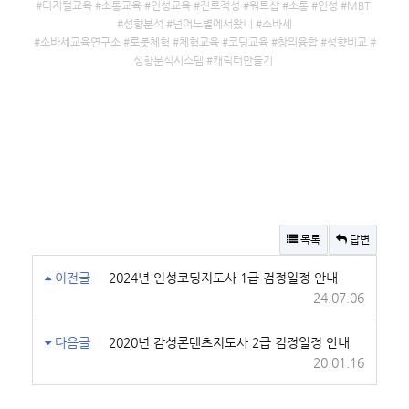
#디지털교육 #소통교육 #인성교육 #진로적성 #워트샵 #소통 #인성 #MBTI
#성향분석 #넌어느별에서왔니 #소바세
#소바세교육연구소 #로봇체험 #체험교육 #코딩교육 #창의융합 #성향비교 #
성향분석시스템 #캐릭터만들기
목록
답변
이전글
2024년 인성코딩지도사 1급 검정일정 안내
24.07.06
다음글
2020년 감성콘텐츠지도사 2급 검정일정 안내
20.01.16