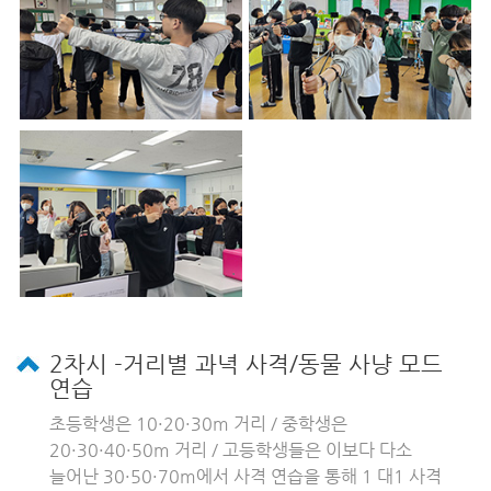
2차시 -거리별 과녁 사격/동물 사냥 모드
연습
초등학생은 10·20·30m 거리 / 중학생은
20·30·40·50m 거리 / 고등학생들은 이보다 다소
늘어난 30·50·70m에서 사격 연습을 통해 1 대1 사격