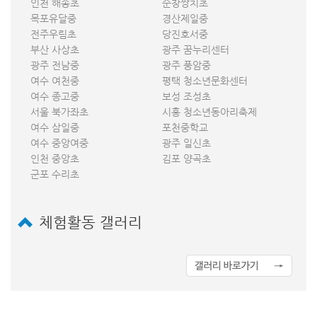
인천 해송초
순창쌍치초
목포유달중
경산제일중
전주우림초
당진호서중
부산 사상초
광주 꿈누리센터
광주 전남중
광주 풍암중
여수 여천중
평택 청소년문화센터
여수 종고중
보성 조성초
서울 북가좌초
시흥 청소년동아리축제
여수 삼일중
포천중학교
여수 중앙여중
광주 일신초
인천 중앙초
김포 양곡초
군포 수리초
체험활동 갤러리