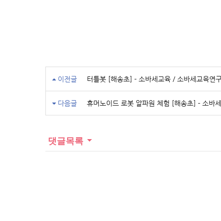
이전글
터틀봇 [해송초] - 소바세교육 / 소바세교육연
다음글
휴머노이드 로봇 알파원 체험 [해송초] - 소바
댓글목록