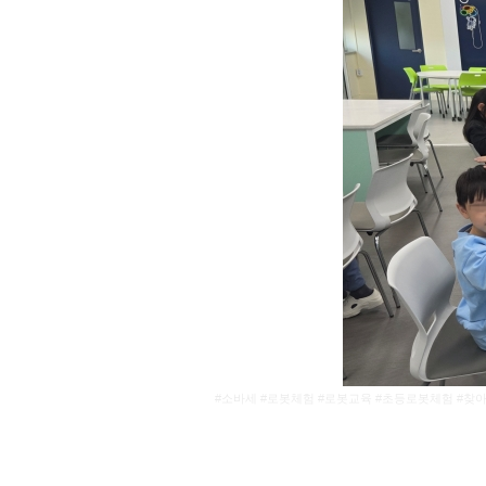
#소바세 #로봇체험 #로봇교육 #초등로봇체험 #찾아