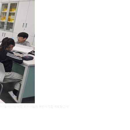
서 #사물엔터넷체험 #센서블럭 #센서조합 #체험교육