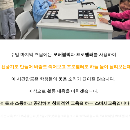
수업 마지막 즈음에는
모터블럭
과
프로펠러
를 사용하여
 선풍기도 만들어 바람도 쐬어보고 프로펠러도 하늘 높이 날려보는
이 시간만큼은 학생들의 웃음 소리가 끊이질 않습니다.
이상으로 활동 내용을 마치겠습니다.
아이들과
소통
하고
공감
하며
창의적인 교육
을 하는
소바세교육
입니다
가는교육 #IoT #사물인터넷 #경기로봇체험 #체험 #교육 #SW체험교육 #과학의날 #IoT센