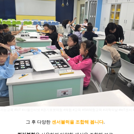
가는교육 #IoT #사물인터넷 #경기로봇체험 #체험 #교육 #SW체험교육 #과학의날 #IoT센
그 후 다양한
센서블럭을 조합해 봅니다
.