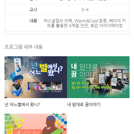
3~4
퍼스널컬러 이해, Warm&Cool 분류, 베이직 키
트를 활용한 4계절 진단, 호감 이미지메이킹
프로그램 세부 내용
넌 어느별에서 왔니?
내 맘대로 꿈이야기