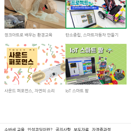
정크아트로 배우는 환경교육
탄소중립, 스마트자동차 만들기
사운드 퍼포먼스, 자연의 소리
IoT 스마트 팜
소바세 교육
인성코딩이란?
공지사항
보도자료
자격증과정