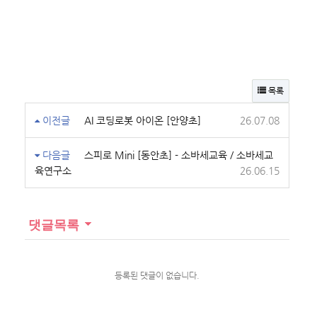
목록
이전글
AI 코딩로봇 아이온 [안양초]
26.07.08
다음글
스피로 Mini [동안초] - 소바세교육 / 소바세교
육연구소
26.06.15
댓글목록
등록된 댓글이 없습니다.