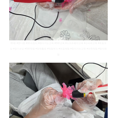
3D펜 #캔디펜 #3D프린터 #찾아가는교육 #SW교육 #소프트웨어교육 #소바세교육 #초등코
딩 #경기코딩 #SW체험 #창체활동 #체험부스 #초등체험 #찾아가는교육 #과학체험 #창의체
험