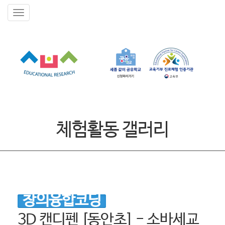
체험활동 갤러리
창의융합코딩
3D 캔디펜 [동안초] - 소바세교