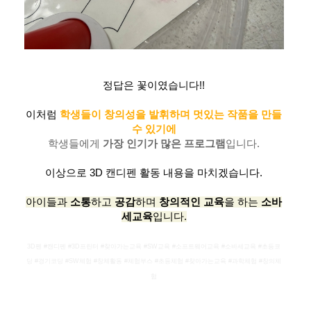
정답은 꽃이였습니다!!
이처럼
학생들이
창의성을 발휘하며 멋있는 작품을 만들
수 있기에
학생들에게
가장 인기가 많은 프로그램
입니다.
이상으로 3D 캔디펜 활동 내용을 마치겠습니다.
아이들과
소통
하고
공감
하며
창의적인 교육
을 하는
소바
세교육
입니다.
3D펜 #캔디펜 #3D프린터 #찾아가는교육 #SW교육 #소프트웨어교육 #소바세교육 #초등코
딩 #경기코딩 #SW체험 #창체활동 #체험부스 #초등체험 #찾아가는교육 #과학체험 #창의체
험