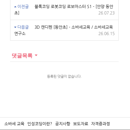
이전글
블록코딩 로봇코딩 로보마스터 S1 - [안양 동안
초]
26.07.23
다음글
3D 캔디펜 [동안초] - 소바세교육 / 소바세교육
연구소
26.06.15
댓글목록
등록된 댓글이 없습니다.
소바세 교육
인성코딩이란?
공지사항
보도자료
자격증과정