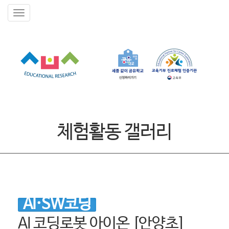
체험활동 갤러리
AI·SW코딩
AI 코딩로봇 아이온 [안양초]